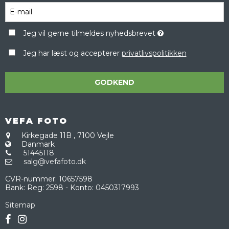
Jeg vil gerne tilmeldes nyhedsbrevet
Jeg har læst og accepterer
privatlivspolitikken
GODKEND
VEFA FOTO
Kirkegade 11B
,
7100 Vejle
Danmark
51445118
salg@vefafoto.dk
CVR-nummer
:
10657598
Bank
:
Reg: 2598 - Konto: 0450317993
Sitemap