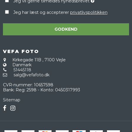
Jeg vil gerne tilmeldes nyhedsbrevet
Jeg har læst og accepterer
privatlivspolitikken
GODKEND
VEFA FOTO
Kirkegade 11B
,
7100 Vejle
Danmark
51445118
salg@vefafoto.dk
CVR-nummer
:
10657598
Bank
:
Reg: 2598 - Konto: 0450317993
Sitemap