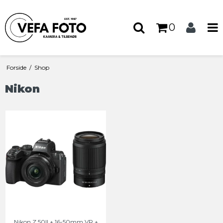
0
Forside
/
Shop
Nikon
Nikon Z 50II + 16-50mm VR +