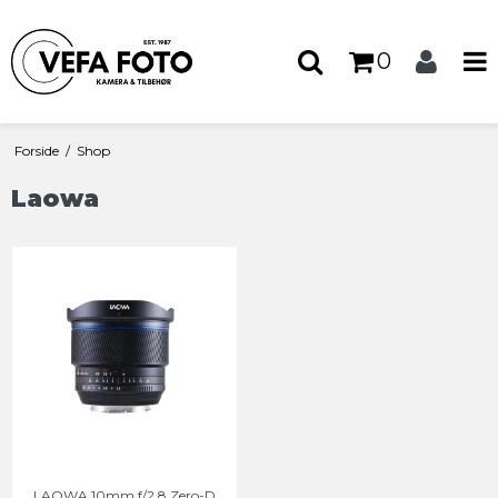
0
Forside
/
Shop
Laowa
LAOWA 10mm f/2,8 Zero-D