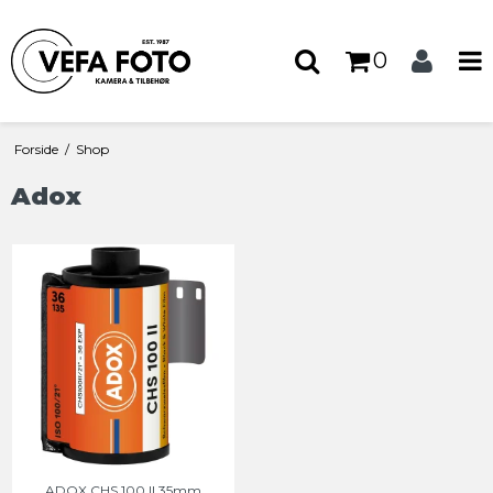
0
Forside
/
Shop
Adox
ADOX CHS 100 II 35mm