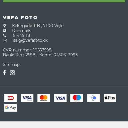
VEFA FOTO
Kirkegade 11B
,
7100 Vejle
Danmark
51445118
salg@vefafoto.dk
CVR-nummer
:
10657598
Bank
:
Reg: 2598 - Konto: 0450317993
Sitemap