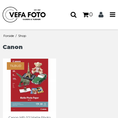
0
Forside
/
Shop
Canon
TILBUD
Canon MP-101 Matte Photo