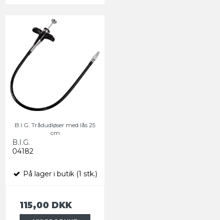
B.I.G. Trådudløser med lås 25
cm
B.I.G.
04182
På lager i butik (1 stk.)
115,00 DKK