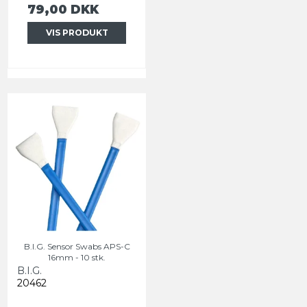
79,00 DKK
VIS PRODUKT
B.I.G. Sensor Swabs APS-C
16mm - 10 stk.
B.I.G.
20462