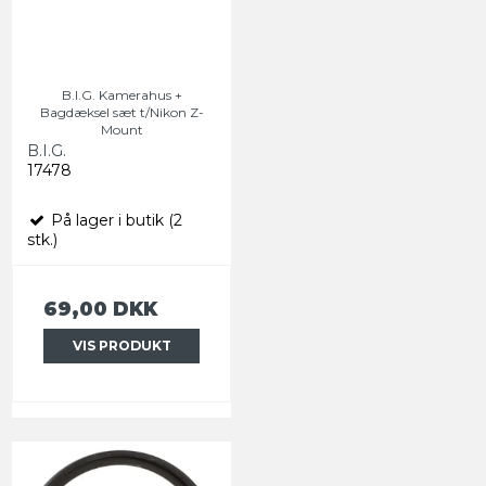
B.I.G. Kamerahus +
Bagdæksel sæt t/Nikon Z-
Mount
B.I.G.
17478
På lager i butik (2
stk.)
69,00 DKK
VIS PRODUKT