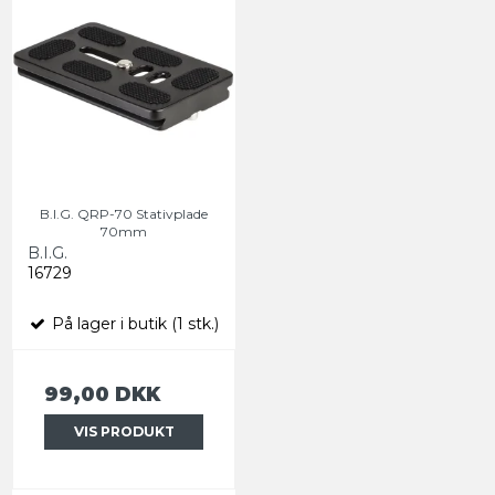
B.I.G. QRP-70 Stativplade
70mm
B.I.G.
16729
På lager i butik (1 stk.)
99,00 DKK
VIS PRODUKT