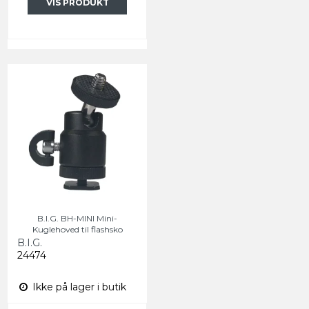
VIS PRODUKT
B.I.G. BH-MINI Mini-
Kuglehoved til flashsko
B.I.G.
24474
Ikke på lager i butik