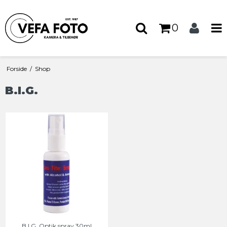
0
Forside
/
Shop
B.I.G.
B.I.G. Optik spray 30ml