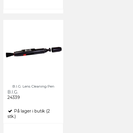
B.I.G. Lens Cleaning Pen
B.I.G.
24339
På lager i butik (2
stk.)