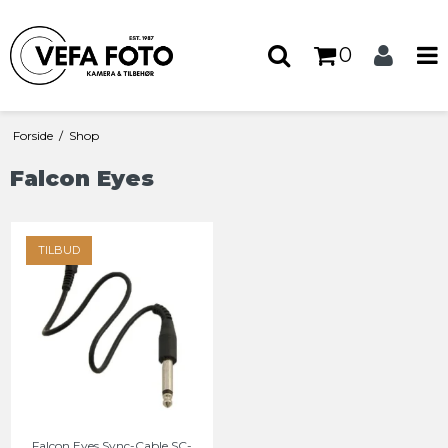
0
Forside
/
Shop
Falcon Eyes
TILBUD
Falcon Eyes Sync-Cable SC-