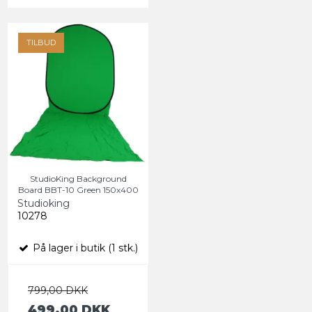
TILBUD
StudioKing Background
Board BBT-10 Green 150x400
Studioking
10278
På lager i butik (1 stk.)
799,00 DKK
499,00 DKK