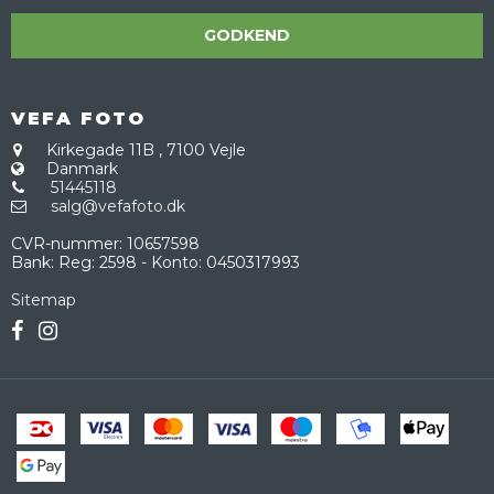
GODKEND
VEFA FOTO
Kirkegade 11B
,
7100 Vejle
Danmark
51445118
salg@vefafoto.dk
CVR-nummer
:
10657598
Bank
:
Reg: 2598 - Konto: 0450317993
Sitemap