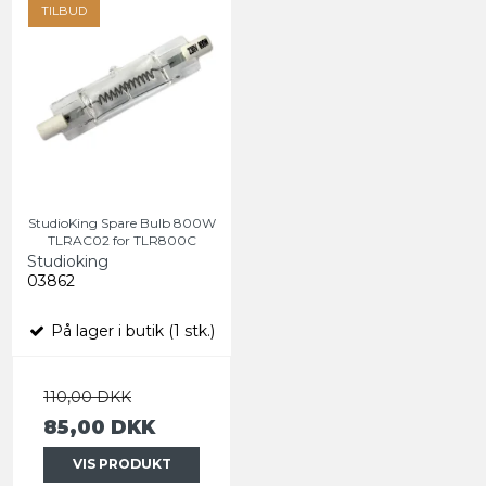
TILBUD
StudioKing Spare Bulb 800W
TLRAC02 for TLR800C
Studioking
03862
På lager i butik (1 stk.)
110,00 DKK
85,00 DKK
VIS PRODUKT