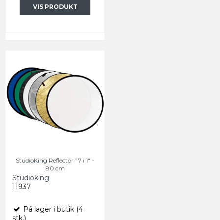
VIS PRODUKT
StudioKing Reflector "7 i 1" -
80 cm
Studioking
11937
På lager i butik (4
stk.)