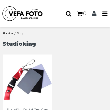
0
Forside
/
Shop
Studioking
StudioKing Digital Grey Card