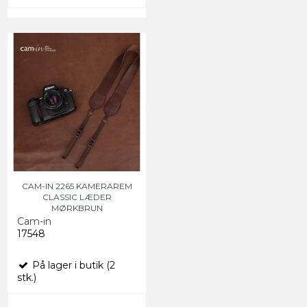
CAM-IN 2265 KAMERAREM
CLASSIC LÆDER
MØRKBRUN
Cam-in
17548
På lager i butik (2
stk.)