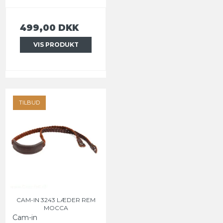
499,00 DKK
VIS PRODUKT
TILBUD
CAM-IN 3243 LÆDER REM
MOCCA
Cam-in