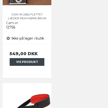
CAM-IN 2652 FLETTET
LÆDER REM MØRK BRUN
Cam-in
12756
Ikke på lager i butik
549,00 DKK
VIS PRODUKT