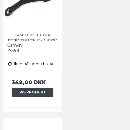
CAM-IN 3051 LÆDER
HÅNDLEDSREM SORT/RØD
Cam-in
17399
Ikke på lager i butik
349,00 DKK
VIS PRODUKT