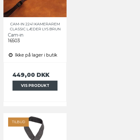
CAM-IN 2241 KAMERAREM
CLASSIC LÆDER LYS BRUN
Cam-in
16503
Ikke på lager i butik
449,00 DKK
VIS PRODUKT
TILBUD