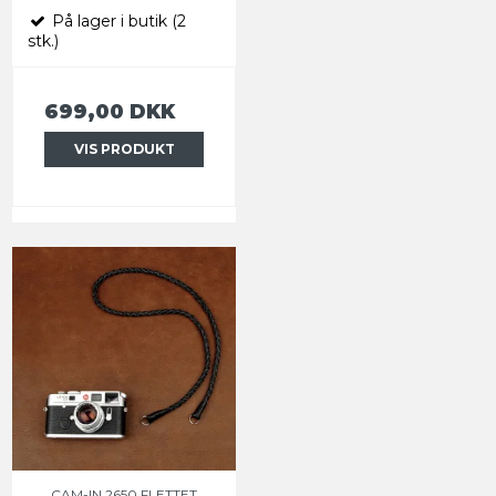
På lager i butik (2
stk.)
699,00 DKK
VIS PRODUKT
CAM-IN 2650 FLETTET