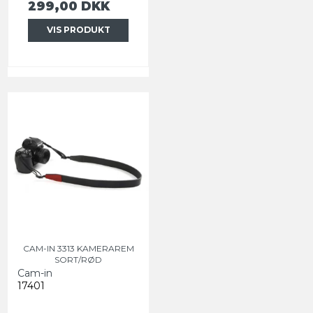
299,00 DKK
VIS PRODUKT
CAM-IN 3313 KAMERAREM
SORT/RØD
Cam-in
17401