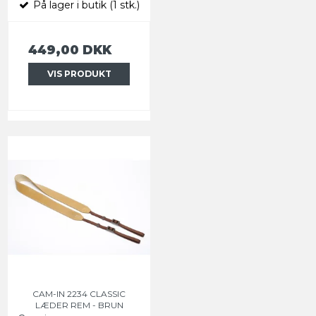
På lager i butik (1 stk.)
449,00 DKK
VIS PRODUKT
CAM-IN 2234 CLASSIC
LÆDER REM - BRUN