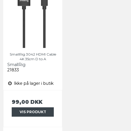
SmallRig 3042 HDMI Cable
4K 35cm D to A
SmallRig
21833
Ikke på lager i butik
99,00 DKK
VIS PRODUKT