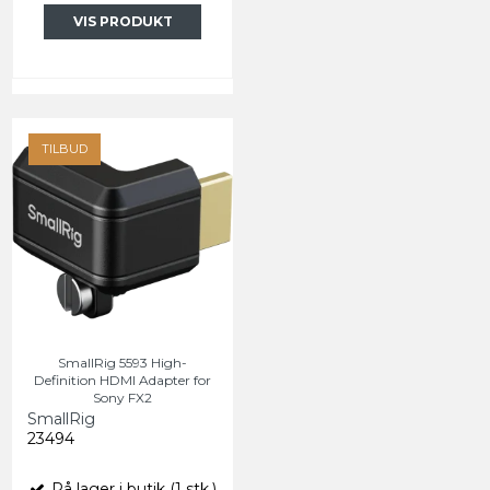
VIS PRODUKT
TILBUD
SmallRig 5593 High-
Definition HDMI Adapter for
Sony FX2
SmallRig
23494
På lager i butik (1 stk.)