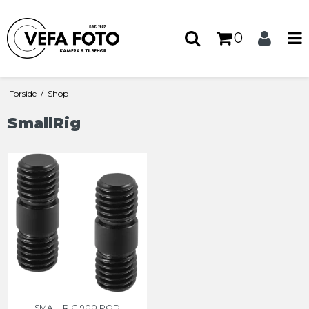
0
Forside
/
Shop
SmallRig
SMALLRIG 900 ROD