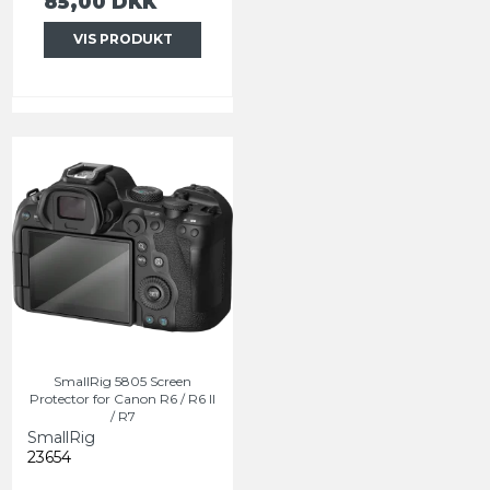
85,00 DKK
VIS PRODUKT
SmallRig 5805 Screen
Protector for Canon R6 / R6 II
/ R7
SmallRig
23654