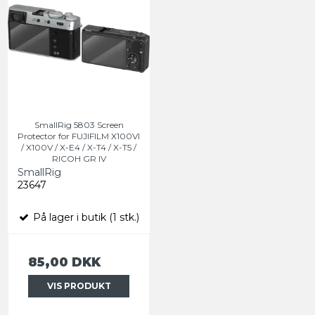
SmallRig 5803 Screen
Protector for FUJIFILM X100VI
/ X100V / X-E4 / X-T4 / X-T5 /
RICOH GR IV
SmallRig
23647
På lager i butik (1 stk.)
85,00 DKK
VIS PRODUKT