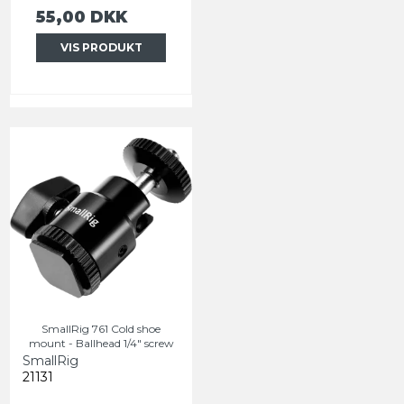
55,00 DKK
VIS PRODUKT
SmallRig 761 Cold shoe
mount - Ballhead 1/4" screw
SmallRig
21131