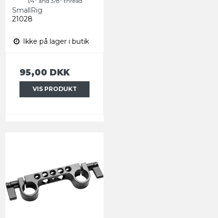
1/4" and 3/8" thread
SmallRig
21028
Ikke på lager i butik
95,00 DKK
VIS PRODUKT