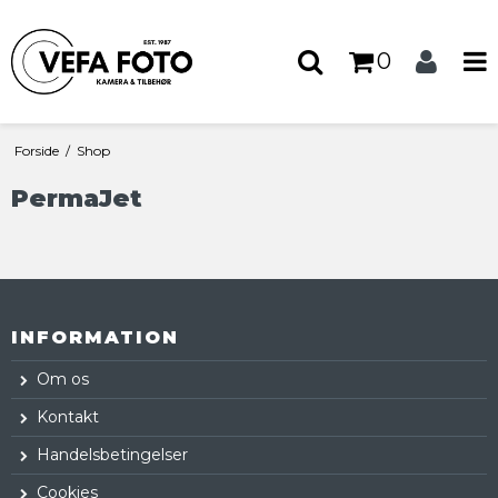
0
Forside
/
Shop
PermaJet
INFORMATION
Om os
Kontakt
Handelsbetingelser
Cookies