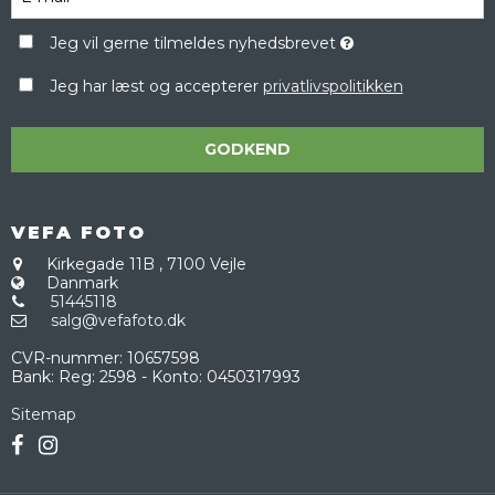
Jeg vil gerne tilmeldes nyhedsbrevet
Jeg har læst og accepterer
privatlivspolitikken
GODKEND
VEFA FOTO
Kirkegade 11B
,
7100 Vejle
Danmark
51445118
salg@vefafoto.dk
CVR-nummer
:
10657598
Bank
:
Reg: 2598 - Konto: 0450317993
Sitemap