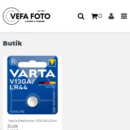
0
Forside
/
Shop
Butik
Varta Electronic V13GA/LR44
Butik