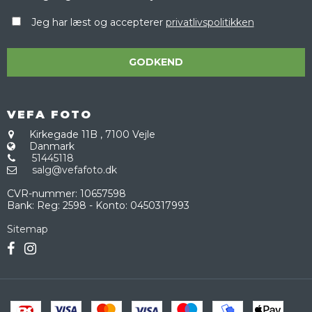
Jeg har læst og accepterer
privatlivspolitikken
GODKEND
VEFA FOTO
Kirkegade 11B
,
7100 Vejle
Danmark
51445118
salg@vefafoto.dk
CVR-nummer
:
10657598
Bank
:
Reg: 2598 - Konto: 0450317993
Sitemap