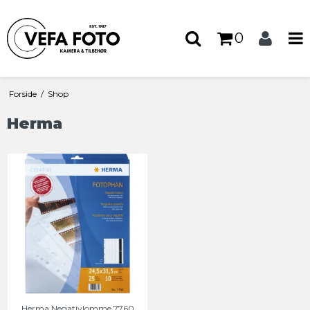
0
Forside
/
Shop
Herma
Herma Negativlomme 7760