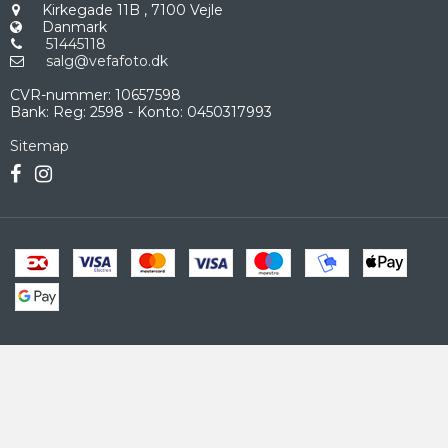
Kirkegade 11B
,
7100 Vejle
Danmark
51445118
salg@vefafoto.dk
CVR-nummer
:
10657598
Bank
:
Reg: 2598 - Konto: 0450317993
Sitemap