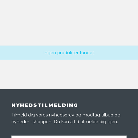
Ingen produkter fundet.
NYHEDSTILMELDING
Tilmeld dig vores nyhedsbrev og modtag tilbud og
nyheder i shoppen. Du kan altid afmelde dig igen.