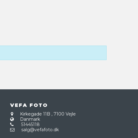
VEFA FOTO
Kirkegade 11B
,
7100 Vejle
Danmark
51445118
salg@vefafoto.dk