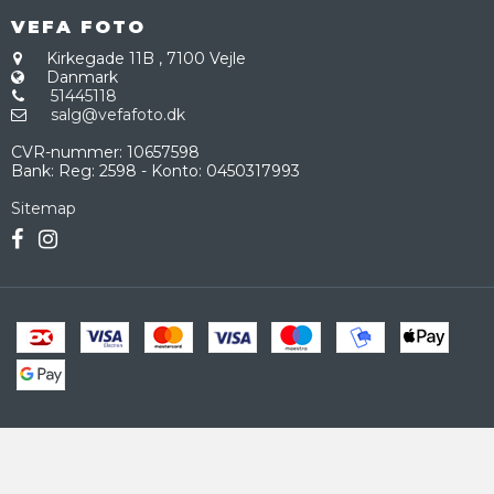
VEFA FOTO
Kirkegade 11B
,
7100 Vejle
Danmark
51445118
salg@vefafoto.dk
CVR-nummer
:
10657598
Bank
:
Reg: 2598 - Konto: 0450317993
Sitemap