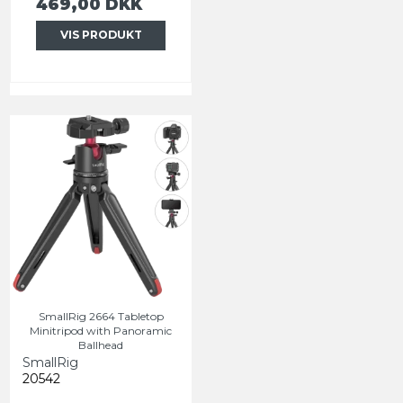
469,00 DKK
VIS PRODUKT
SmallRig 2664 Tabletop
Minitripod with Panoramic
Ballhead
SmallRig
20542