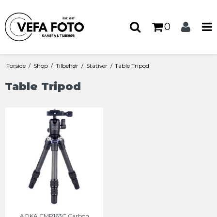
0
Forside
/
Shop
/
Tilbehør
/
Stativer
/
Table Tripod
Table Tripod
AOKA CMP163C Carbon