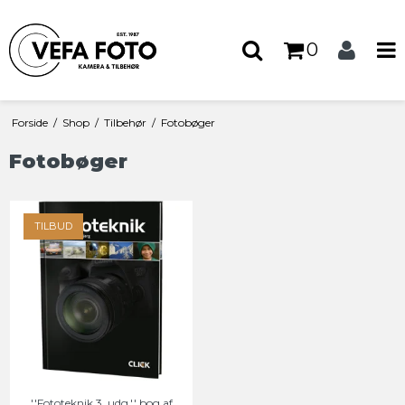
0
Forside
/
Shop
/
Tilbehør
/
Fotobøger
Fotobøger
TILBUD
''Fototeknik 3. udg.'' bog af