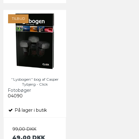
TILBUD
''Lysbogen'' bog af Casper
Tybjerg - Click
Fotobøger
04090
På lager i butik
99,00 DKK
49,00 DKK