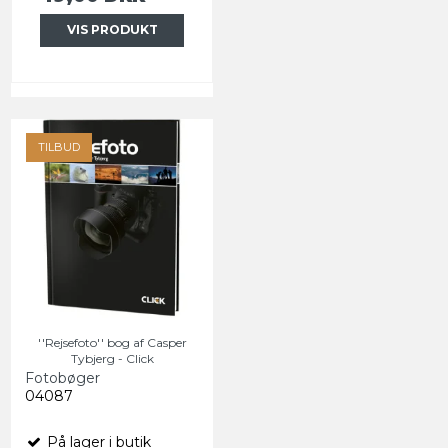
VIS PRODUKT
TILBUD
''Rejsefoto'' bog af Casper
Tybjerg - Click
Fotobøger
04087
På lager i butik