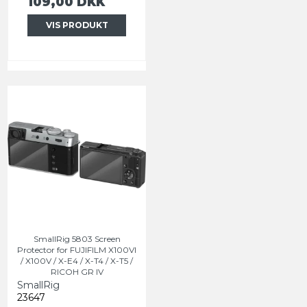
109,00 DKK
VIS PRODUKT
SmallRig 5803 Screen
Protector for FUJIFILM X100VI
/ X100V / X-E4 / X-T4 / X-T5 /
RICOH GR IV
SmallRig
23647