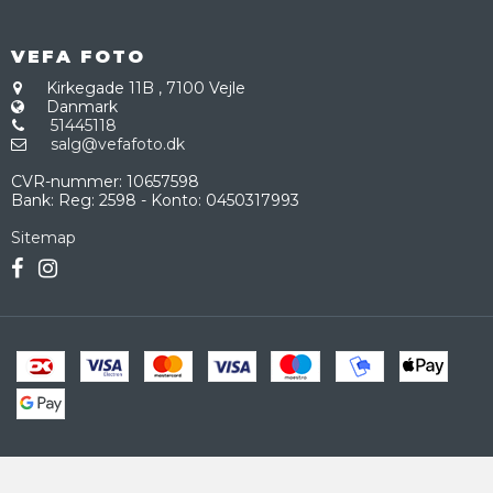
VEFA FOTO
Kirkegade 11B
,
7100 Vejle
Danmark
51445118
salg@vefafoto.dk
CVR-nummer
:
10657598
Bank
:
Reg: 2598 - Konto: 0450317993
Sitemap