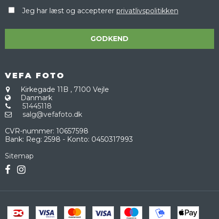
Jeg har læst og accepterer
privatlivspolitikken
GODKEND
VEFA FOTO
Kirkegade 11B
,
7100 Vejle
Danmark
51445118
salg@vefafoto.dk
CVR-nummer
:
10657598
Bank
:
Reg: 2598 - Konto: 0450317993
Sitemap