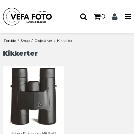
0
Forside
/
Shop
/
Objektiver
/
Kikkerter
Kikkerter
Noblex Binoculars NF 8x42