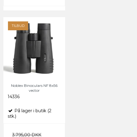
TILBUD
Noblex Binoculars NF 8x56
vector
14336
På lager i butik (2
stk.)
3.795,00 DKK