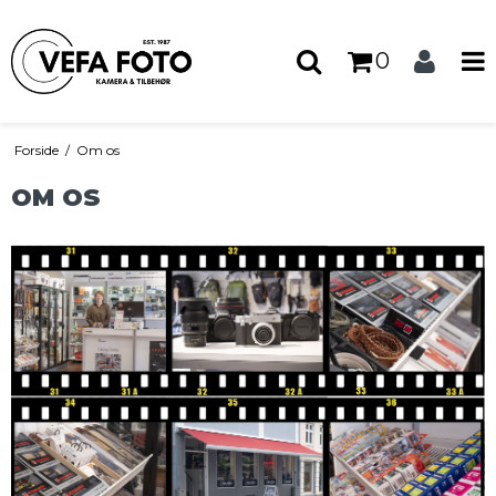
0
Forside
/
Om os
OM OS