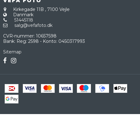
VEFA FOTO
Kirkegade 11B
,
7100 Vejle
Danmark
51445118
salg@vefafoto.dk
CVR-nummer
:
10657598
Bank
:
Reg: 2598 - Konto: 0450317993
Sitemap