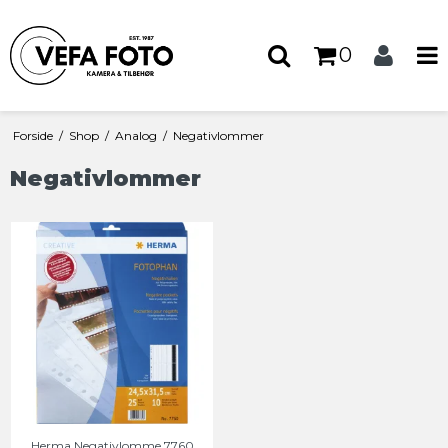
0
Forside
/
Shop
/
Analog
/
Negativlommer
Negativlommer
Herma Negativlomme 7760