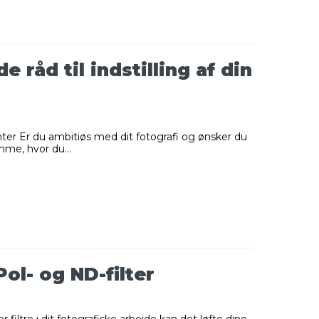
 råd til indstilling af din
inter Er du ambitiøs med dit fotografi og ønsker du
emme, hvor du...
ol- og ND-filter
filtre i dit fotografiske arbejde kan det løfte dine