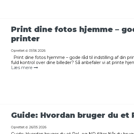
Print dine fotos hjemme – gode
printer
Oprettet d.
01/06 2026
Print dine fotos hjemme – gode råd til indstilling af din pr
fuld kontrol over dine billeder? Så anbefaler vi at printe hj
Læs mere
Guide: Hvordan bruger du et P
Oprettet d.
26/05 2026
Guide: Hvordan bruger du et Pol- og ND-filter Når du bruger 