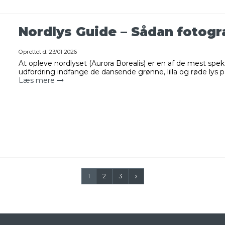
Nordlys Guide – Sådan fotogr
Oprettet d.
23/01 2026
At opleve nordlyset (Aurora Borealis) er en af de mest sp
udfordring indfange de dansende grønne, lilla og røde lys p
Læs mere
1
2
3