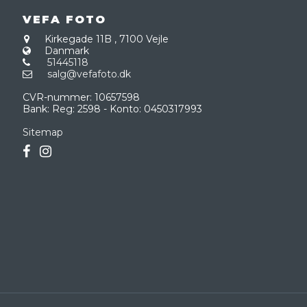
VEFA FOTO
Kirkegade 11B
,
7100 Vejle
Danmark
51445118
salg@vefafoto.dk
CVR-nummer
:
10657598
Bank
:
Reg: 2598 - Konto: 0450317993
Sitemap