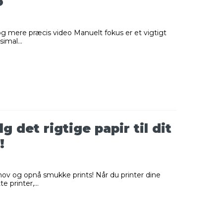
o
og mere præcis video Manuelt fokus er et vigtigt
imal...
 det rigtige papir til dit
!
ehov og opnå smukke prints! Når du printer dine
 printer,...