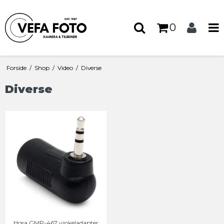
0
Forside
/
Shop
/
Video
/
Diverse
Diverse
Hosa GMP-467 vinkeladapter