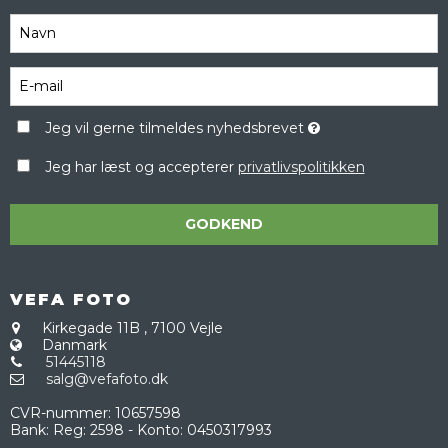
Jeg vil gerne tilmeldes nyhedsbrevet
Jeg har læst og accepterer
privatlivspolitikken
GODKEND
VEFA FOTO
Kirkegade 11B
,
7100 Vejle
Danmark
51445118
salg@vefafoto.dk
CVR-nummer
:
10657598
Bank
:
Reg: 2598 - Konto: 0450317993