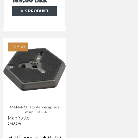
169,00 DKK
VIS PRODUKT
TILBUD
MANFROTTO Kameraplade
Hexag. 130-14
Manfrotto
03309
På lager i butik (1 stk.)