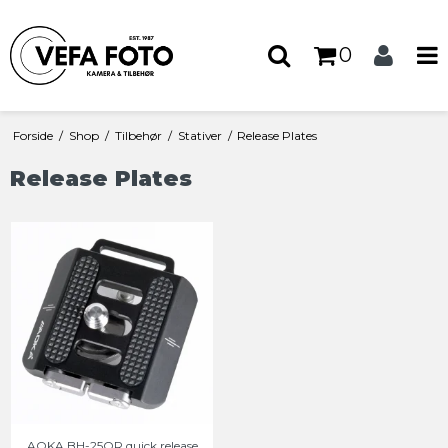
0
Forside
/
Shop
/
Tilbehør
/
Stativer
/
Release Plates
Release Plates
AOKA BH-25QR quick release