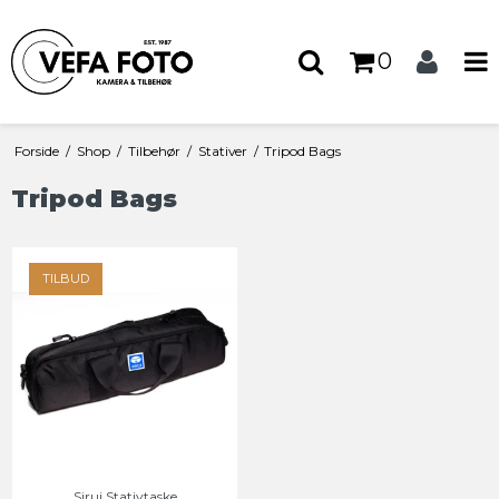
0
Forside
/
Shop
/
Tilbehør
/
Stativer
/
Tripod Bags
Tripod Bags
TILBUD
Sirui Stativtaske