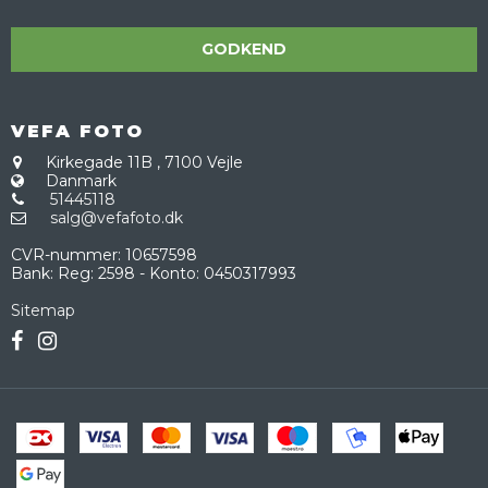
GODKEND
VEFA FOTO
Kirkegade 11B
,
7100 Vejle
Danmark
51445118
salg@vefafoto.dk
CVR-nummer
:
10657598
Bank
:
Reg: 2598 - Konto: 0450317993
Sitemap