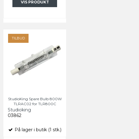
VIS PRODUKT
TILBUD
StudioKing Spare Bulb 800W
TLRAC02 for TLR800C
Studioking
03862
På lager i butik (1 stk.)