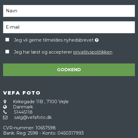
Jeg vil gerne tilmeldes nyhedsbrevet
Jeg har læst og accepterer
privatlivspolitikken
GODKEND
VEFA FOTO
Kirkegade 11B
,
7100 Vejle
Danmark
51445118
salg@vefafoto.dk
CVR-nummer
:
10657598
Bank
:
Reg: 2598 - Konto: 0450317993