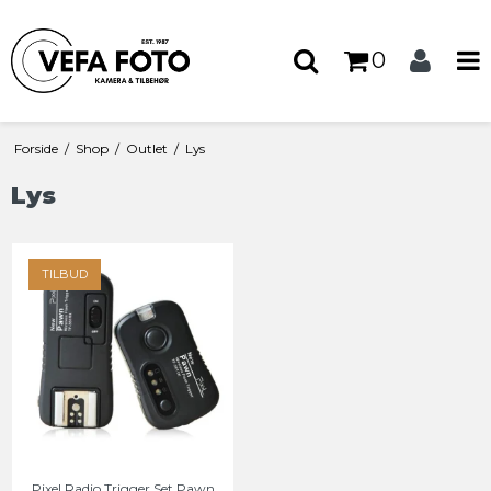
0
Forside
/
Shop
/
Outlet
/
Lys
Lys
TILBUD
Pixel Radio Trigger Set Pawn