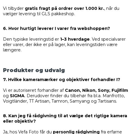
Vi tilbyder
gratis fragt på ordrer over 1.000 kr.
, når du
vælger levering til GLS pakkeshop.
6. Hvor hurtigt leverer I varer fra webshoppen?
Den typiske leveringstid er
1–3 hverdage
. Ved specialvarer
eller varer, der ikke er på lager, kan leveringstiden være
længere.
Produkter og udvalg
7. Hvilke kameramærker og objektiver forhandler I?
Vi er autoriseret forhandler af
Canon, Nikon, Sony, Fujifilm
og
SIGMA
. Derudover finder du tilbehør fra bl.a. Manfrotto,
Voigtländer, TT Artisan, Tamron, Samyang og 7artisans.
8. Kan jeg få rådgivning til at vælge det rigtige kamera
eller objektiv?
Ja, hos Vefa Foto får du
personlig rådgivning
fra erfarne