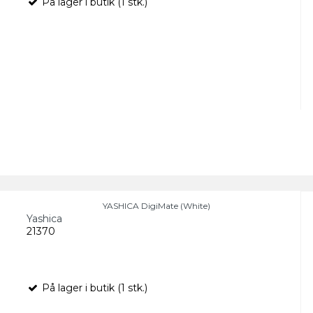
På lager i butik (1 stk.)
YASHICA DigiMate (White)
Yashica
21370
På lager i butik (1 stk.)