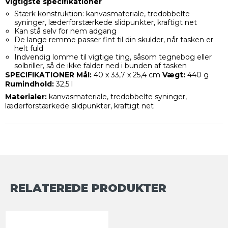
Vigtigste specifikationer
Stærk konstruktion: kanvasmateriale, tredobbelte
syninger, læderforstærkede slidpunkter, kraftigt net
Kan stå selv for nem adgang
De lange remme passer fint til din skulder, når tasken er
helt fuld
Indvendig lomme til vigtige ting, såsom tegnebog eller
solbriller, så de ikke falder ned i bunden af tasken
SPECIFIKATIONER
Mål:
40 x 33,7 x 25,4 cm
Vægt:
440 g
Rumindhold:
32,5 l
Materialer:
kanvasmateriale, tredobbelte syninger,
læderforstærkede slidpunkter, kraftigt net
RELATEREDE PRODUKTER