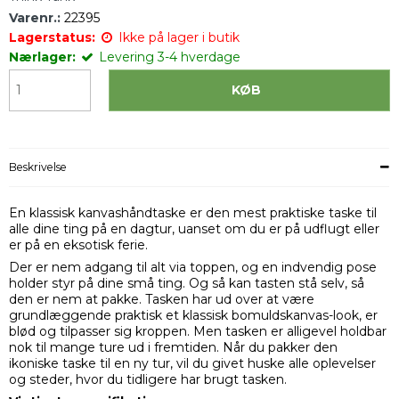
Varenr.:
22395
Lagerstatus:
Ikke på lager i butik
Nærlager:
Levering 3-4 hverdage
KØB
Beskrivelse
En klassisk kanvashåndtaske er den mest praktiske taske til
alle dine ting på en dagtur, uanset om du er på udflugt eller
er på en eksotisk ferie.
Der er nem adgang til alt via toppen, og en indvendig pose
holder styr på dine små ting. Og så kan tasten stå selv, så
den er nem at pakke. Tasken har ud over at være
grundlæggende praktisk et klassisk bomuldskanvas-look, er
blød og tilpasser sig kroppen. Men tasken er alligevel holdbar
nok til mange ture ud i fremtiden. Når du pakker den
ikoniske taske til en ny tur, vil du givet huske alle oplevelser
og steder, hvor du tidligere har brugt tasken.