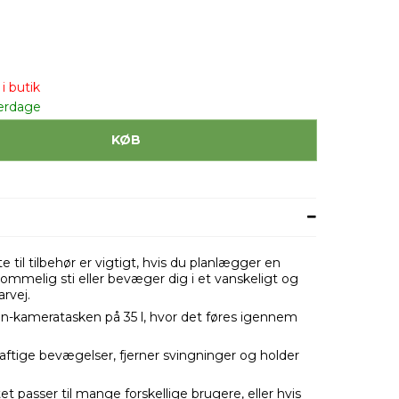
i butik
erdage
KØB
il tilbehør er vigtigt, hvis du planlægger en
mmelig sti eller bevæger dig i et vanskeligt og
arvej.
on-kameratasken på 35 l, hvor det føres igennem
raftige bevægelser, fjerner svingninger og holder
 passer til mange forskellige brugere, eller hvis