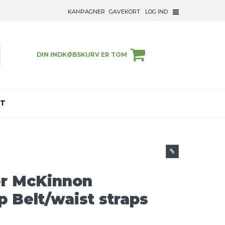
KAMPAGNER
GAVEKORT
LOG IND
DIN INDKØBSKURV ER TOM
ET
er McKinnon
 Belt/waist straps