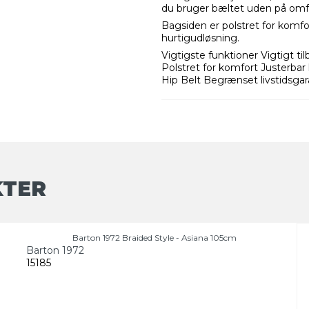
du bruger bæltet uden på omfa
Bagsiden er polstret for komf
hurtigudløsning.
Vigtigste funktioner Vigtigt t
Polstret for komfort Justerb
Hip Belt Begrænset livstidsgar
KTER
Barton 1972 Braided Style - Asiana 105cm
Barton 1972
15185