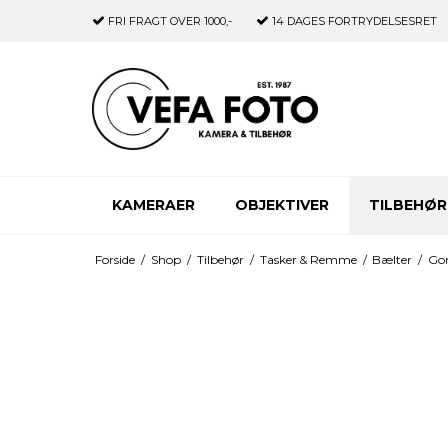
FRI FRAGT
OVER 1000,-
14 DAGES
FORTRYDELSESRET
KAMERAER
OBJEKTIVER
TILBEHØR
Forside
/
Shop
/
Tilbehør
/
Tasker & Remme
/
Bælter
/
Gom