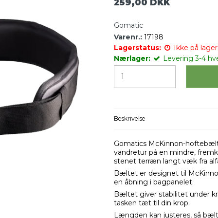
259,00 DKK
Gomatic
Varenr.:
17198
Lagerstatus:
Ikke på lager 
Nærlager:
Levering 3-4 hv
Beskrivelse
Gomatics McKinnon-hoftebælte t
vandretur på en mindre, fremko
stenet terræn langt væk fra alf
Bæltet er designet til McKinn
en åbning i bagpanelet.
Bæltet giver stabilitet under k
tasken tæt til din krop.
Længden kan justeres, så bæltet