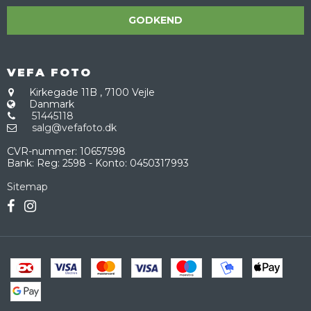
GODKEND
VEFA FOTO
Kirkegade 11B
,
7100 Vejle
Danmark
51445118
salg@vefafoto.dk
CVR-nummer
:
10657598
Bank
:
Reg: 2598 - Konto: 0450317993
Sitemap