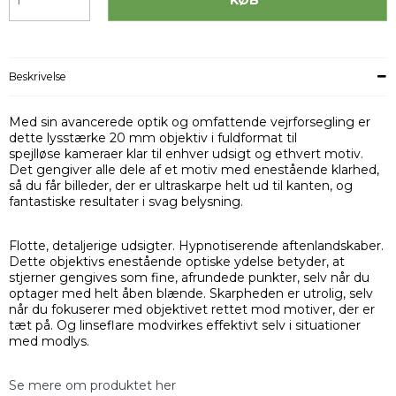
Beskrivelse
Med sin avancerede optik og omfattende vejrforsegling er
dette lysstærke 20 mm objektiv i fuldformat til
spejlløse kameraer klar til enhver udsigt og ethvert motiv.
Det gengiver alle dele af et motiv med enestående klarhed,
så du får billeder, der er ultraskarpe helt ud til kanten, og
fantastiske resultater i svag belysning.
Flotte, detaljerige udsigter. Hypnotiserende aftenlandskaber.
Dette objektivs enestående optiske ydelse betyder, at
stjerner gengives som fine, afrundede punkter, selv når du
optager med helt åben blænde. Skarpheden er utrolig, selv
når du fokuserer med objektivet rettet mod motiver, der er
tæt på. Og linseflare modvirkes effektivt selv i situationer
med modlys.
Se mere om produktet her