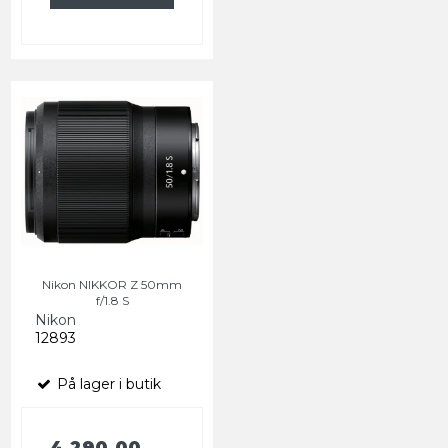
Nikon NIKKOR Z 50mm
f/1.8 S
Nikon
12893
På lager i butik
4.290,00