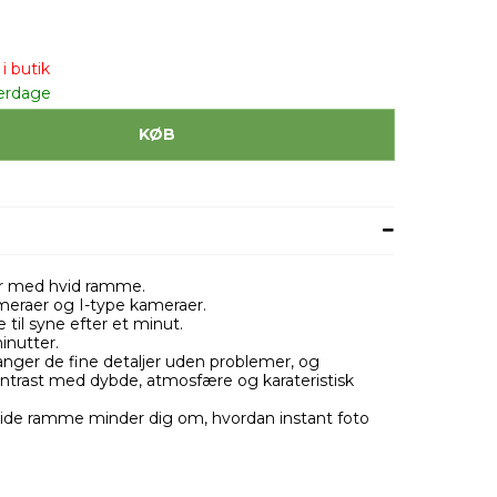
i butik
erdage
KØB
der med hvid ramme.
ameraer og I-type kameraer.
til syne efter et minut.
inutter.
fanger de fine detaljer uden problemer, og
ontrast med dybde, atmosfære og karateristisk
ide ramme minder dig om, hvordan instant foto