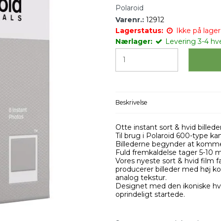
Polaroid
Varenr.:
12912
Lagerstatus:
Ikke på lager 
Nærlager:
Levering 3-4 hv
Beskrivelse
Otte instant sort & hvid bille
Til brug i Polaroid 600-type k
Billederne begynder at komme 
Fuld fremkaldelse tager 5-10 m
Vores nyeste sort & hvid film 
producerer billeder med høj k
analog tekstur.
Designet med den ikoniske hv
oprindeligt startede.