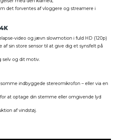
agelser med den klarhed,
om det forventes af vloggere og streamere i
 4K
elapse-video og jævn slowmotion i fuld HD (120p)
af sin store sensor til at give dig et synsfelt på
selv og dit motiv.
følsomme indbyggede stereomikrofon – eller via en
or at optage din stemme eller omgivende lyd
ktion af vindstøj.