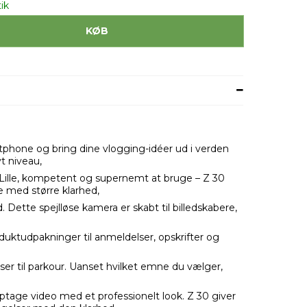
ik
KØB
phone og bring dine vlogging-idéer ud i verden
yt niveau,
le. Lille, kompetent og supernemt at bruge – Z 30
be med større klarhed,
d. Dette spejlløse kamera er skabt til billedskabere,
duktudpakninger til anmeldelser, opskrifter og
ejser til parkour. Uanset hvilket emne du vælger,
ptage video med et professionelt look. Z 30 giver