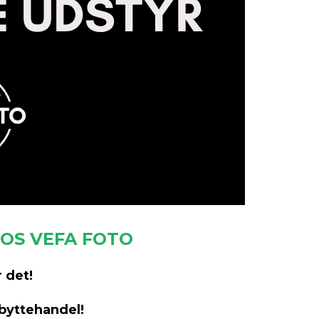
OS VEFA FOTO
 det!
byttehandel!