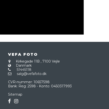
VEFA FOTO
Kirkegade 11B
,
7100 Vejle
Danmark
51445118
salg@vefafoto.dk
CVR-nummer
:
10657598
Bank
:
Reg: 2598 - Konto: 0450317993
Sitemap