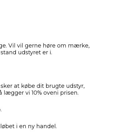
ælge. Vil vil gerne høre om mærke,
tand udstyret er i.
nsker at købe dit brugte udstyr,
 lægger vi 10% oveni prisen.
.
eløbet i en ny handel.