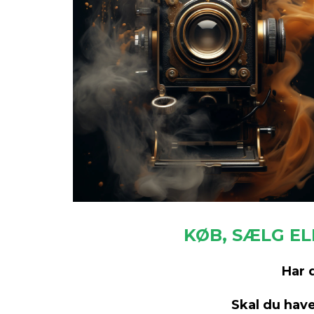
KØB, SÆLG E
Har 
Skal du hav