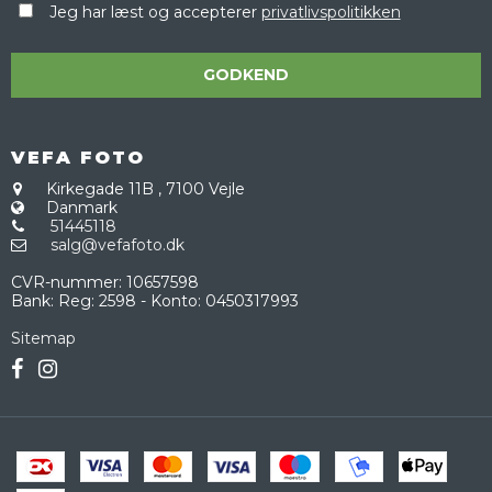
Jeg har læst og accepterer
privatlivspolitikken
GODKEND
VEFA FOTO
Kirkegade 11B
,
7100 Vejle
Danmark
51445118
salg@vefafoto.dk
CVR-nummer
:
10657598
Bank
:
Reg: 2598 - Konto: 0450317993
Sitemap