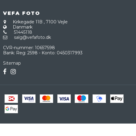
VEFA FOTO
Kirkegade 11B
,
7100 Vejle
Danmark
51445118
salg@vefafoto.dk
CVR-nummer
:
10657598
Bank
:
Reg: 2598 - Konto: 0450317993
Sitemap