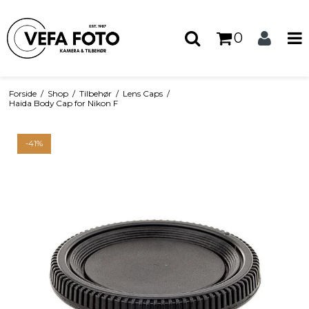
0
Forside
/
Shop
/
Tilbehør
/
Lens Caps
/
Haida Body Cap for Nikon F
-41%