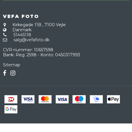
VEFA FOTO
Kirkegade 11B
,
7100 Vejle
Danmark
51445118
salg@vefafoto.dk
CVR-nummer
:
10657598
Bank
:
Reg: 2598 - Konto: 0450317993
Sitemap