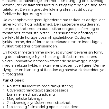
flankeret af indvendige lommer til småting og en udvendig
lomme, der er skræddersyet til hurtigt tilgængelige ting som
telefoner. Den magnetiske lukning sikrer, at dit udstyr
forbliver beskyttet og sikkert.
Ud over opbevaringsmulighederne har tasken et design, der
sikrer komfort og holdbarhed. Den justerbare skulderrem,
der er polstret med en pude, sikrer en god pasform og er
forstærket af robuste nitter. Det sekundære håndtag er
perfekt til de hurtige opsamlingsøjeblikke. Opdag en
lynlåslomme, der afslører to strækbare netrum inde i låget,
hvilket forbedrer organiseringen.
En holdbar metalramme sikrer, at slyngen bevarer sin form,
og det indvendige Nylex holder godt fast i rumdelerens
velcro. Innovative harmonikaformede skillevægge, nogle
med en ekstra hylde, maksimerer pladsen yderligere. Denne
slynge er en blanding af funktion og håndværk skræddersyet
til fotografer.
Funktioner:
Polstret skulderrem med trækjustering
Udvendigt håndtag/bagagepassage
Lomme med hurtig adgang
Magnetiske lukninger
2 indvendige lynlåslommer i stræknet
1 to-trins og 1 almindelig opdeler inkluderet