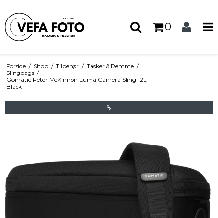
0
Forside
/
Shop
/
Tilbehør
/
Tasker & Remme
/
Slingbags
/
Gomatic Peter McKinnon Luma Camera Sling 12L,
Black