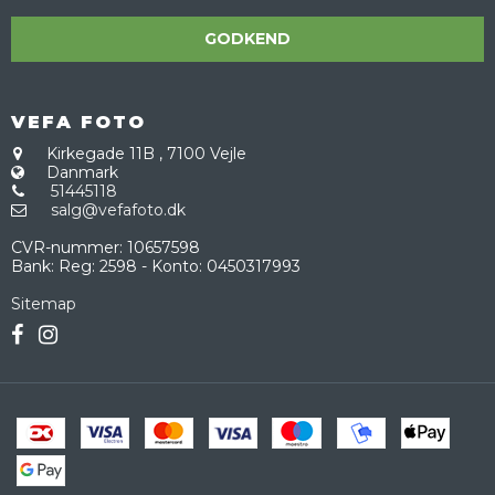
GODKEND
VEFA FOTO
Kirkegade 11B
,
7100 Vejle
Danmark
51445118
salg@vefafoto.dk
CVR-nummer
:
10657598
Bank
:
Reg: 2598 - Konto: 0450317993
Sitemap