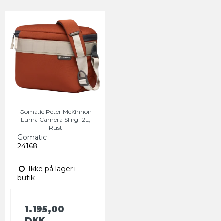
Gomatic Peter McKinnon
Luma Camera Sling 12L,
Rust
Gomatic
24168
Ikke på lager i
butik
1.195,00
DKK