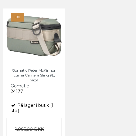
-0%
Gomatic Peter McKinnon
Luma Camera Sling 9L,
Sage
Gomatic
24177
På lager i butik (1
stk.)
1.095,00 DKK