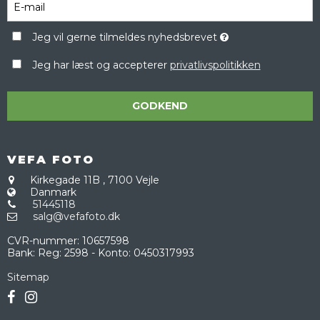
Jeg vil gerne tilmeldes nyhedsbrevet
Jeg har læst og accepterer
privatlivspolitikken
GODKEND
VEFA FOTO
Kirkegade 11B
,
7100 Vejle
Danmark
51445118
salg@vefafoto.dk
CVR-nummer
:
10657598
Bank
:
Reg: 2598 - Konto: 0450317993
Sitemap