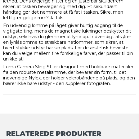
lethed. Dens drejelige nitter og en justerbar skulderrem
sikrer, at tasken bevæger sig med dig. Et sekundært
håndtag gør det nemmere at få fat i tasken. Sikre, men
lettilgængelige rum? Ja tak.
En udvendig lomme på låget giver hurtig adgang til de
vigtigste ting, mens de magnetiske lukninger beskytter dit
udstyr, selv hvis du glemmer at lyne op. Indvendigt afslører
en lynlåslomme to strækbare netlommer, som sikrer, at
hvert stykke udstyr har sin plads. For de æstetisk bevidste
kan du vælge mellem fire forskellige farver, der passer til din
unikke stil.
Luma Camera Sling 9L er designet med holdbare materialer,
fra den robuste metalramme, der bevarer sin form, til det
indvendige Nylex, der holder velcrobåndene på plads, og den
bærer ikke bare udstyr - den supplerer fotografen.
RELATEREDE PRODUKTER