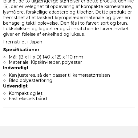
Blandt de to tilgængelige størrelser er dette produkt den lille
(S), der er velegnet til opbevaring af kompakte kamerahuse,
lysmålere, forskellige adaptere og tilbehør. Dette produkt er
fremstillet af et lækkert krympelædermateriale og giver en
behagelig taktil oplevelse. Den fås i to farver: sort og brun.
Lukkeløkken og logoet er også i matchende farver, hvilket
giver en følelse af enkelhed og luksus.
Fremstillet i Japan
Specifikationer
Mål: (B x H x D) 140 x 125 x 110 mm
Materiale: Kipskin-læder, polyester
Indvendigt
Kan justeres, så den passer til kamerastørrelsen
Blød polyesterforing
Udvendigt
Kompakt og let
Fast elastisk bånd