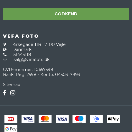
GODKEND
VEFA FOTO
Kirkegade 11B
,
7100 Vejle
Danmark
51445118
salg@vefafoto.dk
CVR-nummer
:
10657598
Bank
:
Reg: 2598 - Konto: 0450317993
Sitemap