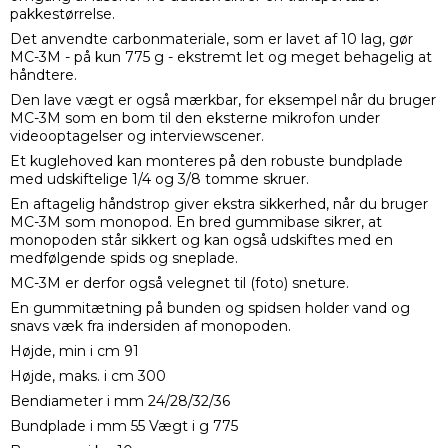
pakkestørrelse.
Det anvendte carbonmateriale, som er lavet af 10 lag, gør
MC-3M - på kun 775 g - ekstremt let og meget behagelig at
håndtere.
Den lave vægt er også mærkbar, for eksempel når du bruger
MC-3M som en bom til den eksterne mikrofon under
videooptagelser og interviewscener.
Et kuglehoved kan monteres på den robuste bundplade
med udskiftelige 1/4 og 3/8 tomme skruer.
En aftagelig håndstrop giver ekstra sikkerhed, når du bruger
MC-3M som monopod.
En bred gummibase sikrer, at
monopoden står sikkert og kan også udskiftes med en
medfølgende spids og sneplade.
MC-3M er derfor også velegnet til (foto) sneture.
En gummitætning på bunden og spidsen holder vand og
snavs væk fra indersiden af ​​monopoden.
Højde, min i cm 91
Højde, maks. i cm 300
Bendiameter i mm 24/28/32/36
Bundplade i mm 55
Vægt i g 775