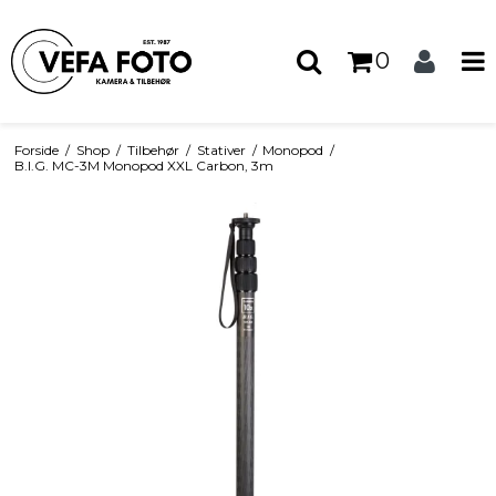
0
Forside
/
Shop
/
Tilbehør
/
Stativer
/
Monopod
/
B.I.G. MC-3M Monopod XXL Carbon, 3m