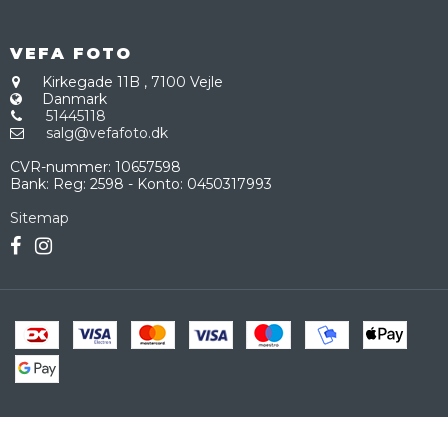
VEFA FOTO
Kirkegade 11B
,
7100 Vejle
Danmark
51445118
salg@vefafoto.dk
CVR-nummer
:
10657598
Bank
:
Reg: 2598 - Konto: 0450317993
Sitemap