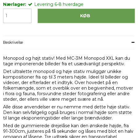
Nærlager:
Levering 6-8 hverdage
KØB
Beskrivelse
Monopod og højt stativ!
Med MC-3M Monopod XXL kan du
tage imponerende billeder fra et usædvanligt perspektiv.
Det ultralette monopod og høje stativ muliggør unikke
kompositioner fra op til 3 meters højde.
Ideel til billeder og
videoer, der efterlader et indtryk.
Over hovedet på en
folkemængde, som et overblik over en begivenhed, motiver
i flora og fauna, forsvundne steder fotografering eller andre
steder, der ellers ville være meget svære at nå.
Alle disse anvendelser er nu nemme med dette høje stativ.
Den kan selvfølgelig også bruges i normal højde som støtte
til lange eksponeringstider eller lange brændvidder.
Med de gummierede drejelåse kan den ønskede højde, fra
91-300cm, justeres på få sekunder og låses med blot en halv
omgang af låsene.
Tre udtræk sikrer en transportabel