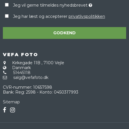
Jeg vil gerne tilmeldes nyhedsbrevet
Jeg har læst og accepterer
privatlivspolitikken
GODKEND
VEFA FOTO
Kirkegade 11B
,
7100 Vejle
Danmark
51445118
salg@vefafoto.dk
CVR-nummer
:
10657598
Bank
:
Reg: 2598 - Konto: 0450317993
Sitemap