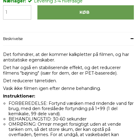
Nærlager:
Levering 3-4 hverdage
KØB
Beskrivelse
Det forhindrer, at der kommer kalkpletter på filmen, og har
antistatiske egenskaber.
Det har også en stabiliserende effekt, og det reducerer
filmens "bøjning" (især for dem, der er PET-baserede).
Det reducerer tørretiden.
Vask ikke filmen igen efter denne behandling.
Instruktioner:
FORBEREDELSE: Fortynd væsken med rindende vand før
brug, med den foreslåede fortynding på 1+99 (1 del
kemikalie, 99 dele vand).
BEHANDLINGSTID: 30-60 sekunder
OMRØRING: Omrør meget forsigtigt uden at vende
tanken om, så det store skum, der kan opstå på
overfladen, fjernes. For at undgå, at vaskebadet kan