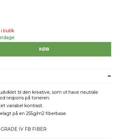
i butik
erdage
KØB
klet til den kreative, som vil have neutrale
 god respons på toneren.
et variabel kontrast.
 belagt på en 255g/m2 fiberbase.
TIGRADE IV FB FIBER