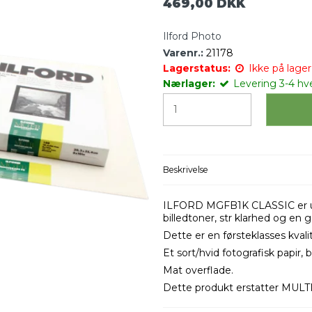
469,00 DKK
Ilford Photo
Varenr.:
21178
Lagerstatus:
Ikke på lager 
Nærlager:
Levering 3-4 hv
Beskrivelse
ILFORD MGFB1K CLASSIC er udvi
billedtoner, str klarhed og en
Dette er en førsteklasses kvalit
Et sort/hvid fotografisk papir,
Mat overflade.
Dette produkt erstatter MUL