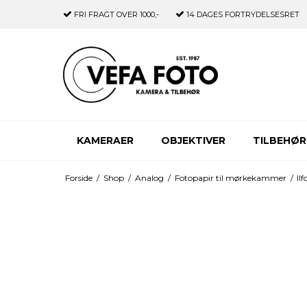
FRI FRAGT
OVER 1000,-
14 DAGES
FORTRYDELSESRET
KAMERAER
OBJEKTIVER
TILBEHØR
Forside
/
Shop
/
Analog
/
Fotopapir til mørkekammer
/
Il