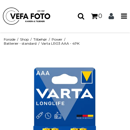
0
Forside
/
Shop
/
Tilbehør
/
Power
/
Batterier - standard
/
Varta LR03 AAA - 4PK