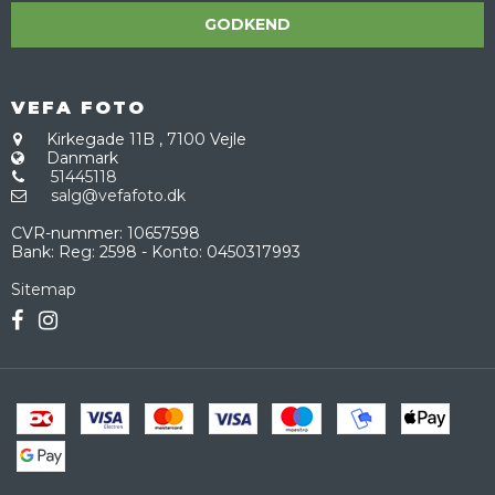
GODKEND
VEFA FOTO
Kirkegade 11B
,
7100 Vejle
Danmark
51445118
salg@vefafoto.dk
CVR-nummer
:
10657598
Bank
:
Reg: 2598 - Konto: 0450317993
Sitemap