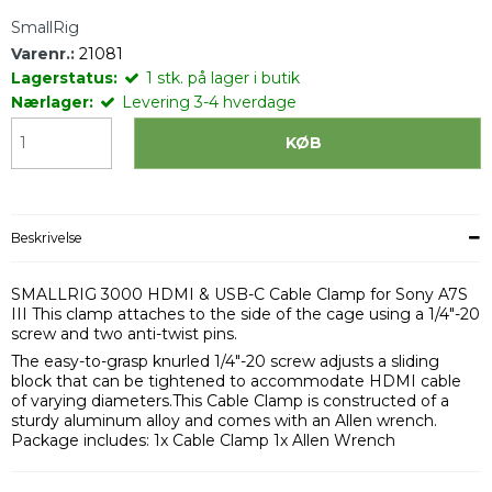
SmallRig
Varenr.:
21081
Lagerstatus:
1
stk.
på lager i butik
Nærlager:
Levering 3-4 hverdage
KØB
Beskrivelse
SMALLRIG 3000 HDMI & USB-C Cable Clamp for Sony A7S
III This clamp attaches to the side of the cage using a 1/4"-20
screw and two anti-twist pins.
The easy-to-grasp knurled 1/4"-20 screw adjusts a sliding
block that can be tightened to accommodate HDMI cable
of varying diameters.This Cable Clamp is constructed of a
sturdy aluminum alloy and comes with an Allen wrench.
Package includes: 1x Cable Clamp 1x Allen Wrench