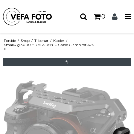
0
Forside
/
Shop
/
Tilbehør
/
Kabler
/
SmallRig 3000 HDMI & USB-C Cable Clamp for A7S
III