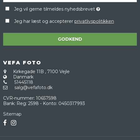
Jeg vil gerne tilmeldes nyhedsbrevet
Jeg har læst og accepterer
privatlivspolitikken
GODKEND
VEFA FOTO
Kirkegade 11B
,
7100 Vejle
Danmark
51445118
salg@vefafoto.dk
CVR-nummer
:
10657598
Bank
:
Reg: 2598 - Konto: 0450317993
Sitemap