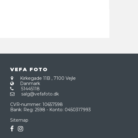
VEFA FOTO
Kirkegade 11B
,
7100 Vejle
Danmark
51445118
salg@vefafoto.dk
CVR-nummer
:
10657598
Bank
:
Reg: 2598 - Konto: 0450317993
Sitemap