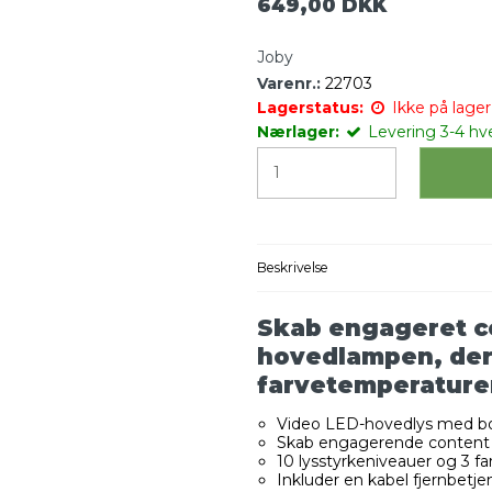
649,00 DKK
Joby
Varenr.:
22703
Lagerstatus:
Ikke på lager 
Nærlager:
Levering 3-4 hv
Beskrivelse
Skab engageret c
hovedlampen, der 
farvetemperaturer
Video LED-hovedlys med bor
Skab engagerende content 
10 lysstyrkeniveauer og 3 f
Inkluder en kabel fjernbetje