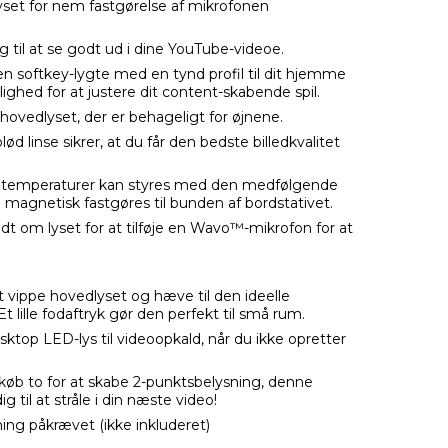
yset for nem fastgørelse af mikrofonen
g til at se godt ud i dine YouTube-videoe.
 softkey-lygte med en tynd profil til dit hjemme
lighed for at justere dit content-skabende spil.
vedlyset, der er behageligt for øjnene.
 linse sikrer, at du får den bedste billedkvalitet
rvetemperaturer kan styres med den medfølgende
 magnetisk fastgøres til bunden af bordstativet.
dt om lyset for at tilføje en Wavo™-mikrofon for at
t vippe hovedlyset og hæve til den ideelle
t lille fodaftryk gør den perfekt til små rum.
top LED-lys til videoopkald, når du ikke opretter
køb to for at skabe 2-punktsbelysning, denne
g til at stråle i din næste video!
ing påkrævet (ikke inkluderet)