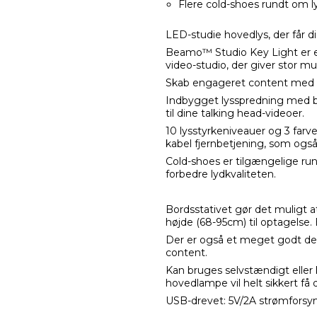
Flere cold-shoes rundt om l
LED-studie hovedlys, der får di
Beamo™ Studio Key Light er en
video-studio, der giver stor mu
Skab engageret content med ho
Indbygget lysspredning med blød
til dine talking head-videoer.
10 lysstyrkeniveauer og 3 fa
kabel fjernbetjening, som også
Cold-shoes er tilgængelige run
forbedre lydkvaliteten.
Bordsstativet gør det muligt a
højde (68-95cm) til optagelse. E
Der er også et meget godt desk
content.
Kan bruges selvstændigt eller 
hovedlampe vil helt sikkert få di
USB-drevet: 5V/2A strømforsyn