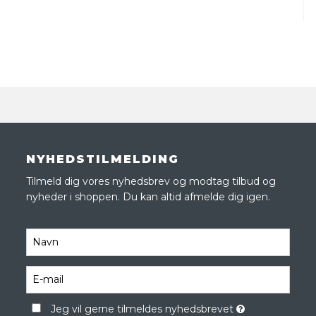
NYHEDSTILMELDING
Tilmeld dig vores nyhedsbrev og modtag tilbud og
nyheder i shoppen. Du kan altid afmelde dig igen.
Jeg vil gerne tilmeldes nyhedsbrevet