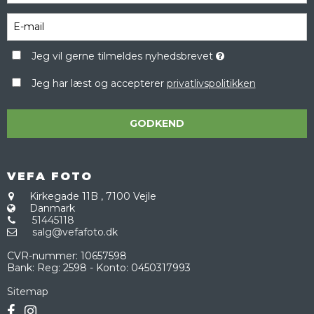
Jeg vil gerne tilmeldes nyhedsbrevet
Jeg har læst og accepterer
privatlivspolitikken
GODKEND
VEFA FOTO
Kirkegade 11B
,
7100 Vejle
Danmark
51445118
salg@vefafoto.dk
CVR-nummer
:
10657598
Bank
:
Reg: 2598 - Konto: 0450317993
Sitemap