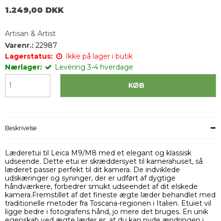
1.249,00 DKK
Artisan & Artist
Varenr.:
22987
Lagerstatus:
Ikke på lager i butik
Nærlager:
Levering 3-4 hverdage
KØB
Beskrivelse
Læderetui til Leica M9/M8 med et elegant og klassisk
udseende. Dette etui er skræddersyet til kamerahuset, så
læderet passer perfekt til dit kamera. De indviklede
udskæringer og syninger, der er udført af dygtige
håndværkere, forbedrer smukt udseendet af dit elskede
kamera.Fremstillet af det fineste ægte læder behandlet med
traditionelle metoder fra Toscana-regionen i Italien. Etuiet vil
ligge bedre i fotografens hånd, jo mere det bruges. En unik
egenskab ved ægte læder er, at du kan nyde ændringen i