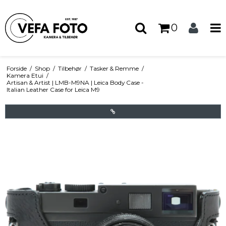
0
Forside
/
Shop
/
Tilbehør
/
Tasker & Remme
/
Kamera Etui
/
Artisan & Artist | LMB-M9NA | Leica Body Case -
Italian Leather Case for Leica M9