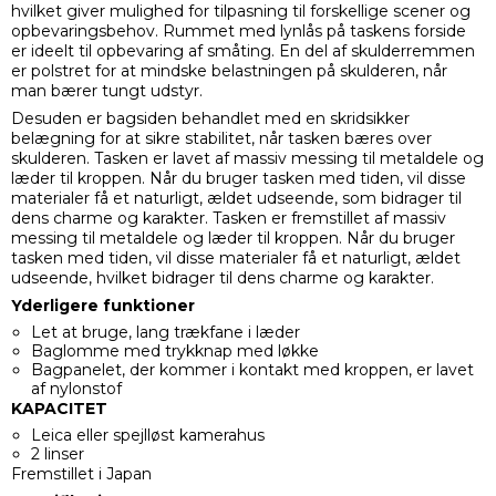
hvilket giver mulighed for tilpasning til forskellige scener og
opbevaringsbehov. Rummet med lynlås på taskens forside
er ideelt til opbevaring af småting. En del af skulderremmen
er polstret for at mindske belastningen på skulderen, når
man bærer tungt udstyr.
Desuden er bagsiden behandlet med en skridsikker
belægning for at sikre stabilitet, når tasken bæres over
skulderen. Tasken er lavet af massiv messing til metaldele og
læder til kroppen. Når du bruger tasken med tiden, vil disse
materialer få et naturligt, ældet udseende, som bidrager til
dens charme og karakter. Tasken er fremstillet af massiv
messing til metaldele og læder til kroppen. Når du bruger
tasken med tiden, vil disse materialer få et naturligt, ældet
udseende, hvilket bidrager til dens charme og karakter.
Yderligere funktioner
Let at bruge, lang trækfane i læder
Baglomme med trykknap med løkke
Bagpanelet, der kommer i kontakt med kroppen, er lavet
af nylonstof
KAPACITET
Leica eller spejlløst kamerahus
2 linser
Fremstillet i Japan