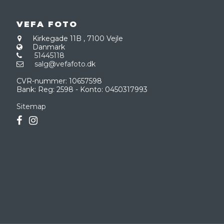
VEFA FOTO
Kirkegade 11B
,
7100 Vejle
Danmark
51445118
salg@vefafoto.dk
CVR-nummer
:
10657598
Bank
:
Reg: 2598 - Konto: 0450317993
Sitemap