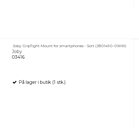
Joby GripTight Mount for smartphones - Sort (JB01490-0WW)
Joby
03416
På lager i butik (1 stk.)