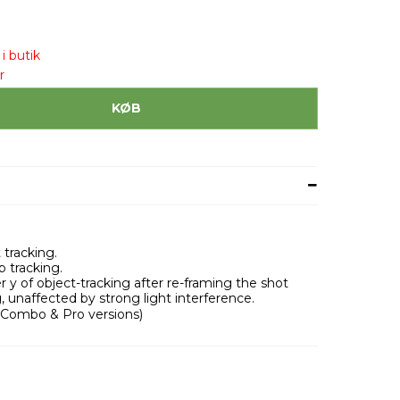
i butik
r
KØB
 tracking.
p tracking.
r y of object-tracking after re-framing the shot
, unaffected by strong light interference.
 Combo & Pro versions)