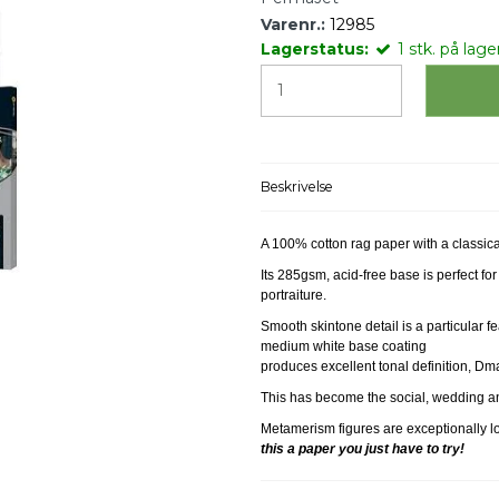
Varenr.:
12985
Lagerstatus:
1
stk.
på lager
Beskrivelse
A 100% cotton rag paper with a classica
Its 285gsm, acid-free base is perfect fo
portraiture.
Smooth skintone detail is a particular f
medium white base coating
produces excellent tonal definition, D
This has become the social, wedding an
Metamerism figures are exceptionally l
this a paper you just have to try!