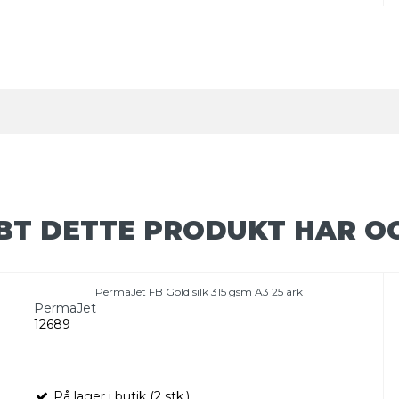
BT DETTE PRODUKT HAR O
PermaJet FB Gold silk 315 gsm A3 25 ark
PermaJet
12689
På lager i butik (2 stk.)