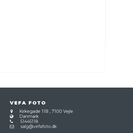
VEFA FOTO
Kirkegade 11B
,
7100 Vejle
Danmark
51445118
salg@vefafoto.dk