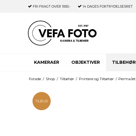
FRI FRAGT
OVER 1000,-
14 DAGES
FORTRYDELSESRET
KAMERAER
OBJEKTIVER
TILBEHØR
Forside
/
Shop
/
Tilbehør
/
Printere og Tilbehør
/
PermaJet
TILBUD