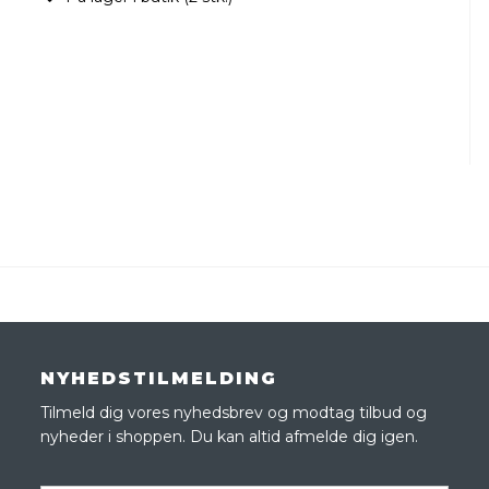
NYHEDSTILMELDING
Tilmeld dig vores nyhedsbrev og modtag tilbud og
nyheder i shoppen. Du kan altid afmelde dig igen.