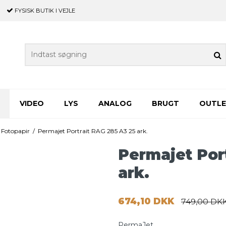
FYSISK BUTIK
I VEJLE
VIDEO
LYS
ANALOG
BRUGT
OUTL
 Fotopapir
/
Permajet Portrait RAG 285 A3 25 ark.
Permajet Por
ark.
674,10 DKK
749,00 DK
PermaJet